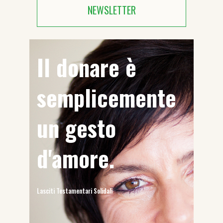
NEWSLETTER
Il donare è
semplicemente
un gesto
d'amore.
Lasciti Testamentari Solidali