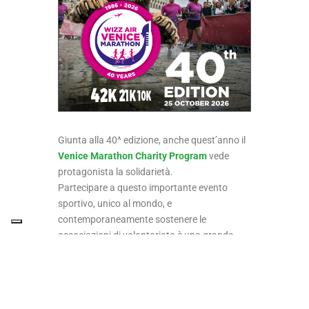
Giunta alla 40^ edizione, anche quest’anno il
Venice Marathon Charity Program
vede
protagonista la solidarietà.
Partecipare a questo importante evento
sportivo, unico al mondo, e
contemporaneamente sostenere le
associazioni di volontariato è una grande
testimonianza di generositò e
consapevolezza.
Iscriviti con
AVAPO Mestre
e sostieni così il
progetto
Casa Avapo
.