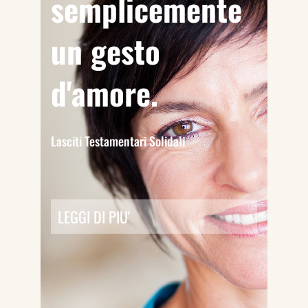
semplicemente
un gesto
d'amore.
Lasciti Testamentari Solidali
LEGGI DI PIU'