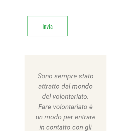
Invia
 di
Sono sempre stato
Ho
l mio
attratto dal mondo
inve
ndo il
del volontariato.
tempo
o e
Fare volontariato è
pr
o a
un modo per entrare
me
 la mia
in contatto con gli
dispos