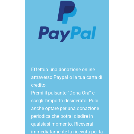
Effettua una donazione online
attraverso Paypal o la tua carta di
credito.
Premi il pulsante “Dona Ora” e
scegli l’importo desiderato. Puoi
anche optare per una donazione
periodica che potrai disdire in
qualsiasi momento. Riceverai
immediatamente la ricevuta per la