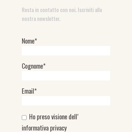
Resta in contatto con noi. Iscriviti alla
nostra newsletter.
Nome*
Newsletter
Cognome*
Email*
Ho preso visione dell’
informativa privacy