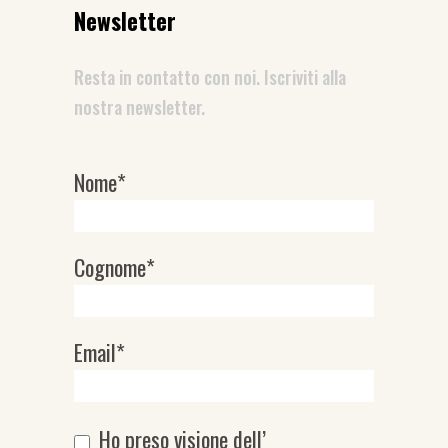
Newsletter
Resta in contatto con noi. Iscriviti alla
nostra newsletter.
Nome*
Newsletter
Cognome*
Email*
Ho preso visione dell’