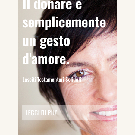
Il donare è
semplicemente
un gesto
d'amore.
Lasciti Testamentari Solidali
LEGGI DI PIU'