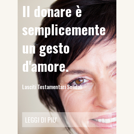
Il donare è
semplicemente
un gesto
d'amore.
Lasciti Testamentari Solidali
LEGGI DI PIU'