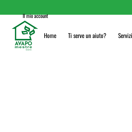
Il mio account
Home
Ti serve un aiuto?
Serviz
Cure p
Orien
Servi
Acco
Consig
Infor