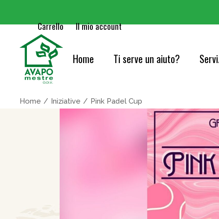
Carrello
Il mio account
Home
Ti serve un aiuto?
Servi
Cure
Home
Iniziative
Pink Padel Cup
Orie
Serv
Acc
Cons
Info