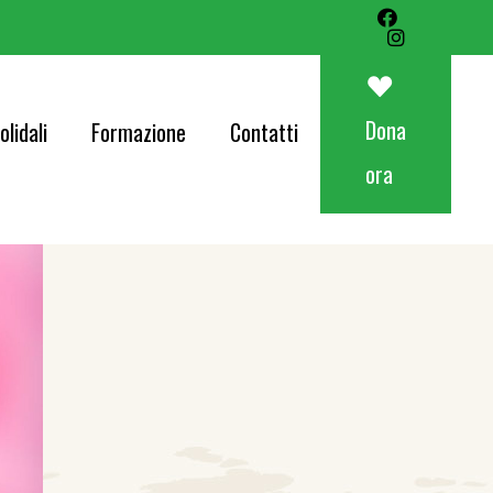
Art&Food Charity – Lotteria Avapo 2026
Corri per AVAPO
Dona
olidali
Formazione
Contatti
Concerti
ora
od Charity – Lotteria Avapo 2026
er AVAPO
ti