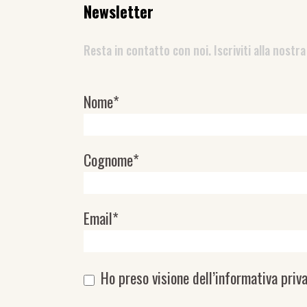
Newsletter
Resta in contatto con noi. Iscriviti alla nostra
Nome*
Newsletter
Cognome*
Email*
Ho preso visione dell’
informativa priv