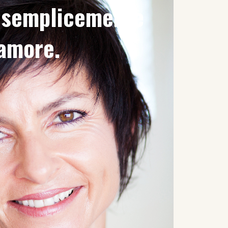
è semplicemente
'amore.