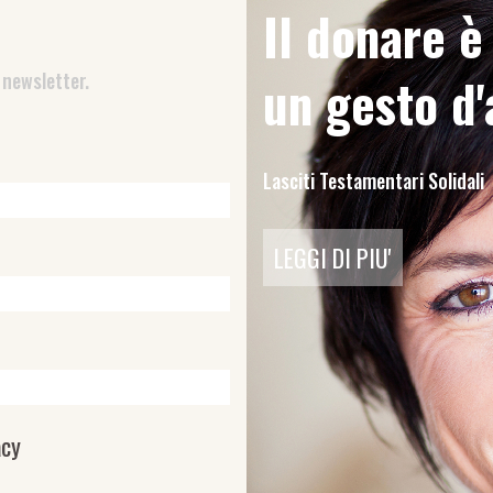
Il donare 
 newsletter.
un gesto d
Lasciti Testamentari Solidali
LEGGI DI PIU'
acy