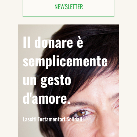
NEWSLETTER
Il donare è
semplicemente
un gesto
d'amore.
Lasciti Testamentari Solidali