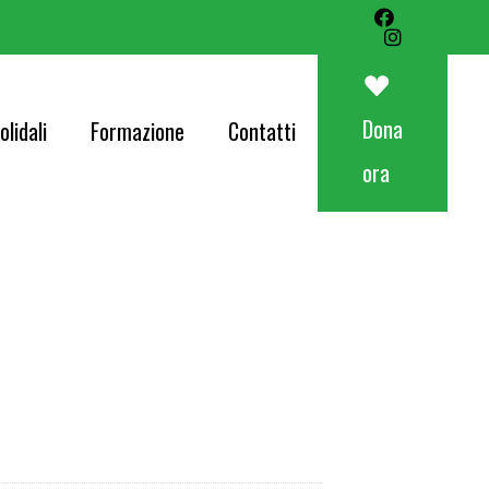
Art&Food Charity – Lotteria Avapo 2026
Corri per AVAPO
Dona
olidali
Formazione
Contatti
Concerti
ora
od Charity – Lotteria Avapo 2026
er AVAPO
ti