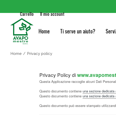
Carrello
Il mio account
Home
Ti serve un aiuto?
Servi
Cure
Home
Privacy policy
Orie
Privacy Policy di
www.avapomestre
Serv
Questa Applicazione raccoglie alcuni Dati Personali 
Acc
Questo documento contiene
una sezione dedicata agl
Questo documento contiene
una sezione dedicata agl
Cons
Questo documento può essere stampato utilizzando 
Info