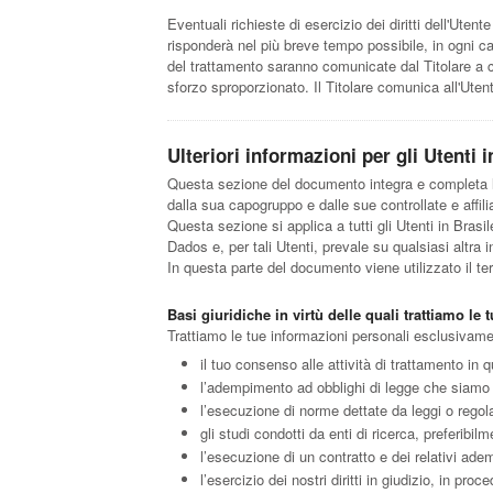
Eventuali richieste di esercizio dei diritti dell'Uten
risponderà nel più breve tempo possibile, in ogni cas
del trattamento saranno comunicate dal Titolare a ci
sforzo sproporzionato. Il Titolare comunica all'Utente
Ulteriori informazioni per gli Utenti i
Questa sezione del documento integra e completa le 
dalla sua capogruppo e dalle sue controllate e affili
Questa sezione si applica a tutti gli Utenti in Brasi
Dados e, per tali Utenti, prevale su qualsiasi altr
In questa parte del documento viene utilizzato il te
Basi giuridiche in virtù delle quali trattiamo le
Trattiamo le tue informazioni personali esclusivamen
il tuo consenso alle attività di trattamento in 
l’adempimento ad obblighi di legge che siamo 
l’esecuzione di norme dettate da leggi o regolam
gli studi condotti da enti di ricerca, preferibi
l’esecuzione di un contratto e dei relativi adem
l’esercizio dei nostri diritti in giudizio, in proc