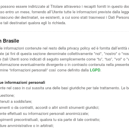
te possono essere indirizzate al Titolare attraverso i recapiti forniti in questo do
o entro un mese, fornendo all’Utente tutte le informazioni previste dalla legge.
ascuno dei destinatari, se esistenti, a cui sono stati trasmessi i Dati Personal
 tali destinatari qualora egli lo richieda.
n Brasile
informazioni contenute nel resto della privacy policy ed è fornita dall’entità
ate (ai fini di questa sezione denominate collettivamente "noi", "nostro" o "nos
le (tali Utenti sono indicati di seguito semplicemente come “tu”, “tuo”, "voi" o 
a informazione eventualmente divergente o in contrasto contenuta nella presente
rmine “informazioni personali” così come definito dalla
LGPD
.
 tue informazioni personali
te nel caso in cui sussita una delle basi giuridiche per tale trattamento. Le b
questione;
tenuti a soddisfare;
enti o da contratti, accordi o altri simili strumenti giuridici;
lmente effettuati su informazioni personali anonimizzate;
pimenti precontrattuali, qualora tu sia parte di tale contratto;
edure amministrative o in arbitrati;