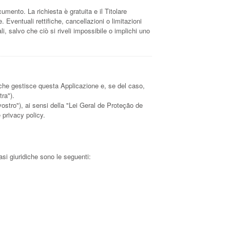
cumento. La richiesta è gratuita e il Titolare
 Eventuali rettifiche, cancellazioni o limitazioni
i, salvo che ciò si riveli impossibile o implichi uno
 che gestisce questa Applicazione e, se del caso,
tra").
"vostro"), ai sensi della "Lei Geral de Proteção de
 privacy policy.
asi giuridiche sono le seguenti: