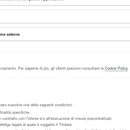
rme esterne
cciamento. Per saperne di più, gli Utenti possono consultare la
Cookie Policy
.
in caso sussista una delle seguenti condizioni:
inalità specifiche.
n contratto con l’Utente e/o all'esecuzione di misure precontrattuali;
bligo legale al quale è soggetto il Titolare;