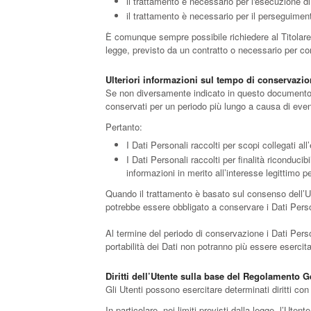
il trattamento è necessario per l'esecuzione di u
il trattamento è necessario per il perseguimento
È comunque sempre possibile richiedere al Titolare d
legge, previsto da un contratto o necessario per co
Ulteriori informazioni sul tempo di conservazi
Se non diversamente indicato in questo documento, i 
conservati per un periodo più lungo a causa di event
Pertanto:
I Dati Personali raccolti per scopi collegati al
I Dati Personali raccolti per finalità riconducib
informazioni in merito all’interesse legittimo p
Quando il trattamento è basato sul consenso dell’Ut
potrebbe essere obbligato a conservare i Dati Perso
Al termine del periodo di conservazione i Dati Persona
portabilità dei Dati non potranno più essere esercita
Diritti dell’Utente sulla base del Regolamento 
Gli Utenti possono esercitare determinati diritti con r
In particolare, nei limiti previsti dalla legge, l’Utente 