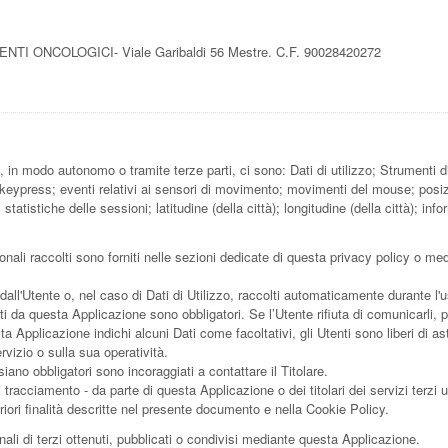
 ONCOLOGICI- Viale Garibaldi 56 Mestre. C.F. 90028420272
e, in modo autonomo o tramite terze parti, ci sono: Dati di utilizzo; Strumen
 keypress; eventi relativi ai sensori di movimento; movimenti del mouse; posiz
statistiche delle sessioni; latitudine (della città); longitudine (della città); inf
nali raccolti sono forniti nelle sezioni dedicate di questa privacy policy o medi
dall'Utente o, nel caso di Dati di Utilizzo, raccolti automaticamente durante l'
sti da questa Applicazione sono obbligatori. Se l’Utente rifiuta di comunicarli
sta Applicazione indichi alcuni Dati come facoltativi, gli Utenti sono liberi di 
vizio o sulla sua operatività.
ano obbligatori sono incoraggiati a contattare il Titolare.
di tracciamento - da parte di questa Applicazione o dei titolari dei servizi terzi u
lteriori finalità descritte nel presente documento e nella Cookie Policy.
ali di terzi ottenuti, pubblicati o condivisi mediante questa Applicazione.