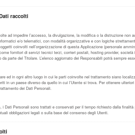
Dati raccolti
volte ad impedire l’accesso, la divulgazione, la modifica o la distruzione non a
formatici e/o telematici, con modalità organizzative e con logiche strettamente co
soggetti coinvolti nell’organizzazione di questa Applicazione (personale ammin
ome fornitori di servizi tecnici terzi, corrieri postali, hosting provider, soci
da parte del Titolare. L’elenco aggiornato dei Responsabili potrà sempre esser
are ed in ogni altro luogo in cui le parti coinvolte nel trattamento siano localizz
riti in un paese diverso da quello in cui l’Utente si trova. Per ottenere ulterior
 trattamento dei Dati Personali.
Dati Personali sono trattati e conservati per il tempo richiesto dalla finalità 
uali obbligazioni legali o sulla base del consenso degli Utenti.
olti