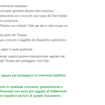
edentemente espresso.
 una base giuridica diversa dal consenso.
trattamento ed a ricevere una copia dei Dati trattati.
 la correzione.
Titolare non tratterà i Dati per alcun altro scopo se
da parte del Titolare.
 di uso comune e leggibile da dispositivo automatico
 agire in sede giudiziale.
ualsiasi organizzazione internazionale regolata dal
l Titolare per proteggere i loro Dati.
are oppure per perseguire un interesse legittimo
tamento in qualsiasi momento, gratuitamente e
i Personali non sono più oggetto di trattamento
o alle rispettive sezioni di questo documento.