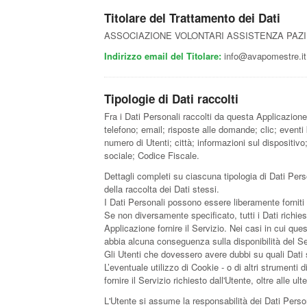
Titolare del Trattamento dei Dati
ASSOCIAZIONE VOLONTARI ASSISTENZA PAZIENTI
Indirizzo email del Titolare:
info@avapomestre.it
Tipologie di Dati raccolti
Fra i Dati Personali raccolti da questa Applicazion
telefono; email; risposte alle domande; clic; eventi
numero di Utenti; città; informazioni sul dispositivo; 
sociale; Codice Fiscale.
Dettagli completi su ciascuna tipologia di Dati Perso
della raccolta dei Dati stessi.
I Dati Personali possono essere liberamente forniti 
Se non diversamente specificato, tutti i Dati richie
Applicazione fornire il Servizio. Nei casi in cui que
abbia alcuna conseguenza sulla disponibilità del Ser
Gli Utenti che dovessero avere dubbi su quali Dati si
L’eventuale utilizzo di Cookie - o di altri strumenti 
fornire il Servizio richiesto dall'Utente, oltre alle u
L'Utente si assume la responsabilità dei Dati Person