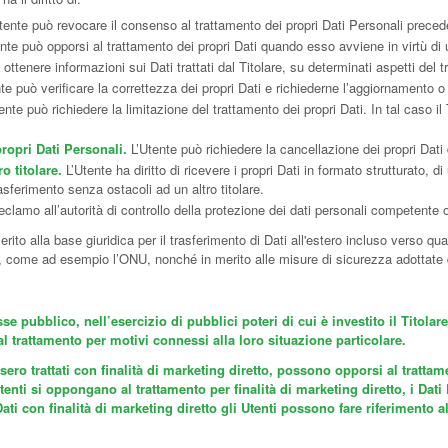
tente può revocare il consenso al trattamento dei propri Dati Personali prec
nte può opporsi al trattamento dei propri Dati quando esso avviene in virtù di
 ottenere informazioni sui Dati trattati dal Titolare, su determinati aspetti del 
te può verificare la correttezza dei propri Dati e richiederne l’aggiornamento o
ente può richiedere la limitazione del trattamento dei propri Dati. In tal caso il 
ropri Dati Personali.
L’Utente può richiedere la cancellazione dei propri Dati 
ro titolare.
L’Utente ha diritto di ricevere i propri Dati in formato strutturato,
rasferimento senza ostacoli ad un altro titolare.
clamo all’autorità di controllo della protezione dei dati personali competente o
merito alla base giuridica per il trasferimento di Dati all'estero incluso verso q
si, come ad esempio l’ONU, nonché in merito alle misure di sicurezza adottate da
sse pubblico, nell’esercizio di pubblici poteri di cui è investito il Titol
 al trattamento per motivi connessi alla loro situazione particolare.
ossero trattati con finalità di marketing diretto, possono opporsi al trat
enti si oppongano al trattamento per finalità di marketing diretto, i Dat
tti Dati con finalità di marketing diretto gli Utenti possono fare riferiment