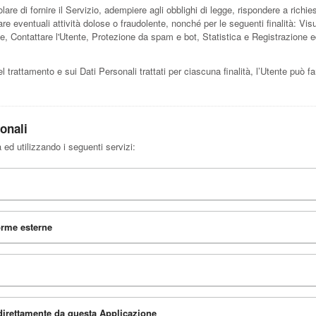
lare di fornire il Servizio, adempiere agli obblighi di legge, rispondere a richiest
iduare eventuali attività dolose o fraudolente, nonché per le seguenti finalità: V
e, Contattare l'Utente, Protezione da spam e bot, Statistica e Registrazione e
el trattamento e sui Dati Personali trattati per ciascuna finalità, l’Utente può f
sonali
à ed utilizzando i seguenti servizi:
orme esterne
 direttamente da questa Applicazione