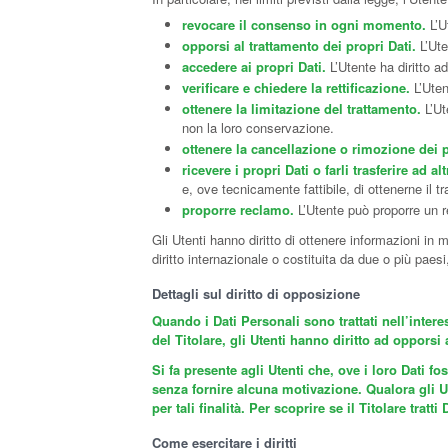
revocare il consenso in ogni momento.
L’U
opporsi al trattamento dei propri Dati.
L’Ute
accedere ai propri Dati.
L’Utente ha diritto ad
verificare e chiedere la rettificazione.
L’Uten
ottenere la limitazione del trattamento.
L’Ut
non la loro conservazione.
ottenere la cancellazione o rimozione dei p
ricevere i propri Dati o farli trasferire ad alt
e, ove tecnicamente fattibile, di ottenerne il t
proporre reclamo.
L’Utente può proporre un re
Gli Utenti hanno diritto di ottenere informazioni in 
diritto internazionale o costituita da due o più pae
Dettagli sul diritto di opposizione
Quando i Dati Personali sono trattati nell’intere
del Titolare, gli Utenti hanno diritto ad opporsi
Si fa presente agli Utenti che, ove i loro Dati f
senza fornire alcuna motivazione. Qualora gli Ut
per tali finalità. Per scoprire se il Titolare tra
Come esercitare i diritti