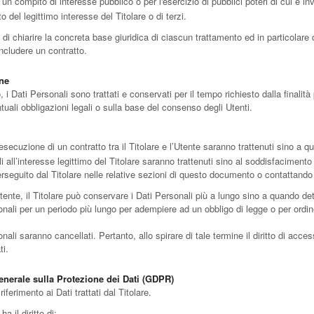
n compito di interesse pubblico o per l'esercizio di pubblici poteri di cui è inve
 del legittimo interesse del Titolare o di terzi.
i chiarire la concreta base giuridica di ciascun trattamento ed in particolare d
ncludere un contratto.
one
Dati Personali sono trattati e conservati per il tempo richiesto dalla finalità 
uali obbligazioni legali o sulla base del consenso degli Utenti.
l’esecuzione di un contratto tra il Titolare e l’Utente saranno trattenuti sino a 
ili all’interesse legittimo del Titolare saranno trattenuti sino al soddisfacimento
erseguito dal Titolare nelle relative sezioni di questo documento o contattando i
ente, il Titolare può conservare i Dati Personali più a lungo sino a quando det
nali per un periodo più lungo per adempiere ad un obbligo di legge o per ordine
li saranno cancellati. Pertanto, allo spirare di tale termine il diritto di accesso
ti.
Generale sulla Protezione dei Dati (GDPR)
iferimento ai Dati trattati dal Titolare.
ha il diritto di: