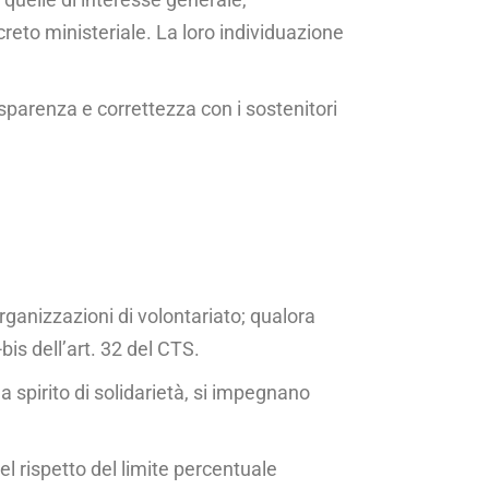
creto ministeriale. La loro individuazione
trasparenza e correttezza con i sostenitori
anizzazioni di volontaria­to; qualora
is dell’art. 32 del CTS.
 spirito di solida­rietà, si impegnano
l rispetto del limi­te percentuale