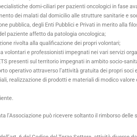
specialistiche domi-ciliari per pazienti oncologici in fase a
nto dei malati dal domicilio alle strutture sanitarie e soc
 pubblica, degli En­ti Pubblici e Privati in merito alla fil
a del paziente affetto da patologia oncologica;
zione rivolta alla qualificazione dei propri volontari;
 volontari e profes­sionisti impegnati nei vari servizi orga
 ETS presenti sul territorio impegnati in ambito socio-sanit
 operativo attraver­so l’attività gratuita dei propri soci e
iali, realizzazione di prodotti e materiali di modico valore 
iente.
tata l’Associazione può ricevere soltanto il rimborso dell
l’art. 6 del Codi­ce del Terzo Settore, attività diverse da