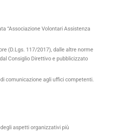
ata “Associazione Volon­tari Assistenza
ttore (D.Lgs. 117/2017), dalle altre norme
dal Consiglio Direttivo e pubblicizzato
di comunicazione a­gli uffici competenti.
egli aspetti organiz­zativi più