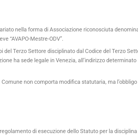
tariato nella forma di Associazione riconosciuta denomin
breve “AVAPO-Mestre-ODV”.
cipi del Terzo Set­tore disciplinato dal Codice del Terzo Se
zione ha sede legale in Venezia, all’indirizzo de­terminato 
el Comune non com­porta modifica statutaria, ma l’obbligo 
golamento di esecu­zione dello Statuto per la disciplina d