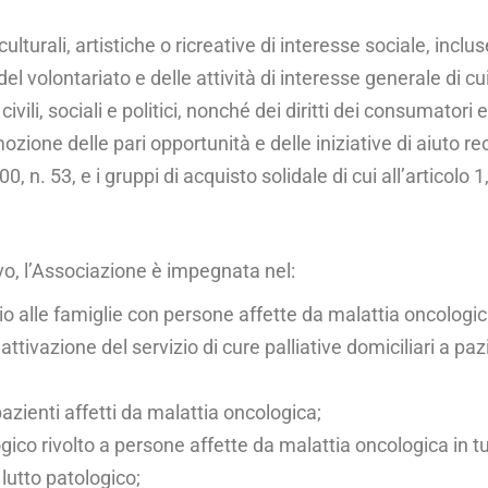
lturali, artisti­che o ricreative di interesse sociale, inclus
el volontariato e delle attività di interesse generale di cui 
vili, socia­li e politici, nonché dei diritti dei consumatori e
ozione delle pari opportunità e delle iniziative di aiuto r
00, n. 53, e i gruppi di acquisto solidale di cui all’artico­
vo, l’Associazione è impegnata nel:
 alle famiglie con persone affette da malattia oncologica 
attivazione del ser­vizio di cure palliative domiciliari a paz
 pazienti affetti da malattia oncologica;
gico rivolto a per­sone affette da malattia oncologica in tutt
lutto patologico;