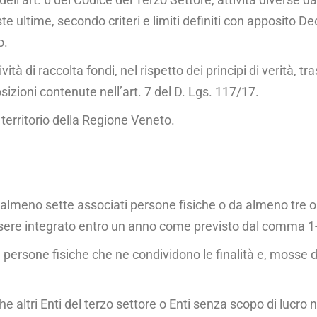
e ulti­me, secondo criteri e limiti definiti con apposito De
o.
vità di raccolta fondi, nel rispetto dei principi di verità, 
osizioni contenute nell’art. 7 del D. Lgs. 117/17.
territorio della Re­gione Veneto.
lmeno sette associati persone fisiche o da almeno tre org
ere inte­grato entro un anno come previsto dal comma 1-b
 persone fisiche che ne condividono le finalità e, mosse da
 altri Enti del terzo settore o Enti senza scopo di lucro ne