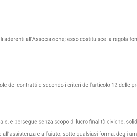
li aderenti all’Asso­ciazione; esso costituisce la regola
 dei contratti e secondo i criteri dell’articolo 12 delle pr
e, e persegue sen­za scopo di lucro finalità civiche, solidar
l’assistenza e al­l’aiuto, sotto qualsiasi forma, degli amm