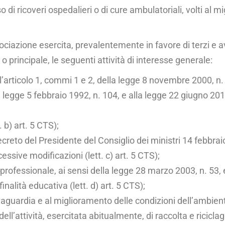
o di ricoveri ospedalieri o di cure ambulatoria­li, volti al mi
sociazione esercita, prevalentemente in favore di terzi e
 o principale, le seguenti attività di interesse generale:
dell’articolo 1, com­mi 1 e 2, della legge 8 novembre 2000, 
l­la legge 5 febbraio 1992, n. 104, e alla legge 22 giugno 2
. b) art. 5 CTS);
decreto del Presiden­te del Consiglio dei ministri 14 febbr
es­sive modificazioni (lett. c) art. 5 CTS);
rofessionale, ai sen­si della legge 28 marzo 2003, n. 53, 
finalità educativa (lett. d) art. 5 CTS);
alvaguardia e al mi­glioramento delle condizioni dell’ambient
’attività, esercitata abitualmente, di rac­colta e riciclaggio