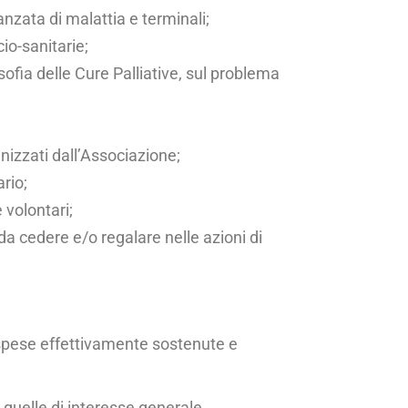
vanzata di malattia e terminali;
io-sanitarie;
osofia delle Cure Palliative, sul problema
nizzati dall’Associa­zione;
ario;
 volontari;
da cedere e/o rega­lare nelle azioni di
e spese effettivamente sostenute e
 quelle di interes­se generale,