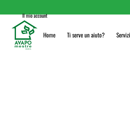
Il mio account
Home
Ti serve un aiuto?
Serviz
Cure p
Orien
Servi
Acco
Consig
Infor