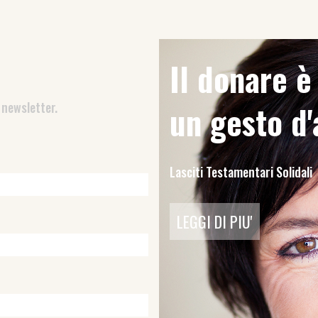
Il donare 
 newsletter.
un gesto d
Lasciti Testamentari Solidali
LEGGI DI PIU'