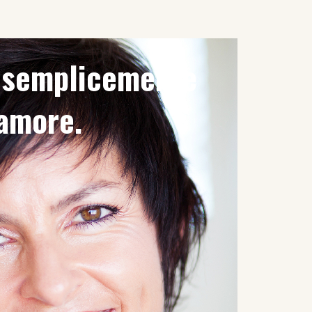
è semplicemente
'amore.