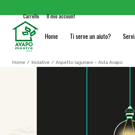
Carrello
Il mio account
Home
Ti serve un aiuto?
Servi
Cure
Home
Iniziative
Aspetto lagunare – Asta Avapo
Orie
Serv
Acc
Cons
Info