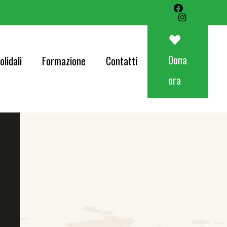
Art&Food Charity – Lotteria Avapo 2026
Corri per AVAPO
Dona
olidali
Formazione
Contatti
Concerti
ora
od Charity – Lotteria Avapo 2026
er AVAPO
ti