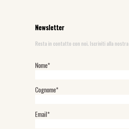
Newsletter
Resta in contatto con noi. Iscriviti alla nostra
Nome*
Newsletter
Cognome*
Email*