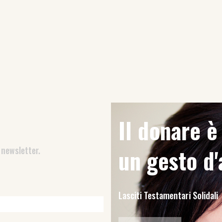
Il donare 
 newsletter.
un gesto d
Lasciti Testamentari Solidali