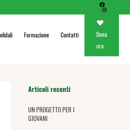
Art&Food Charity – Lotteria Avapo 2026
Corri per AVAPO
Dona
olidali
Formazione
Contatti
Concerti
ora
od Charity – Lotteria Avapo 2026
er AVAPO
ti
Articoli recenti
UN PROGETTO PER I
GIOVANI