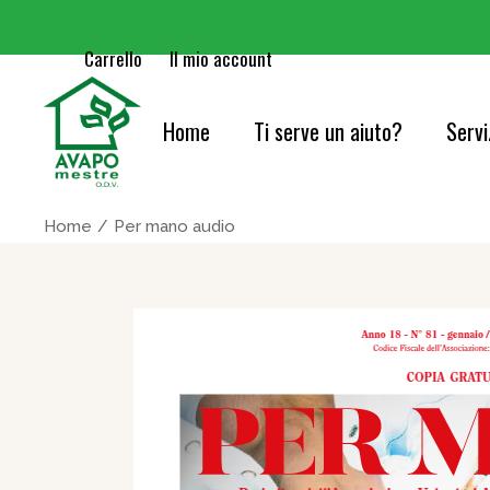
Carrello
Il mio account
Home
Ti serve un aiuto?
Servi
Cure
Home
Per mano audio
Orie
Serv
Acc
Cons
Info