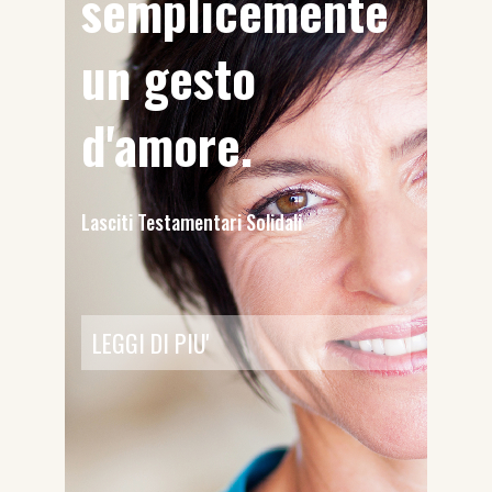
semplicemente
un gesto
d'amore.
Lasciti Testamentari Solidali
LEGGI DI PIU'