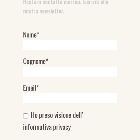
Resta in contatto con noi. Iscriviti alla
nostra newsletter.
Nome*
Newsletter
Cognome*
Email*
Ho preso visione dell’
informativa privacy