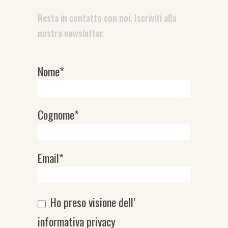
Resta in contatto con noi. Iscriviti alla
nostra newsletter.
Nome*
Newsletter
Cognome*
Email*
Ho preso visione dell’
informativa privacy