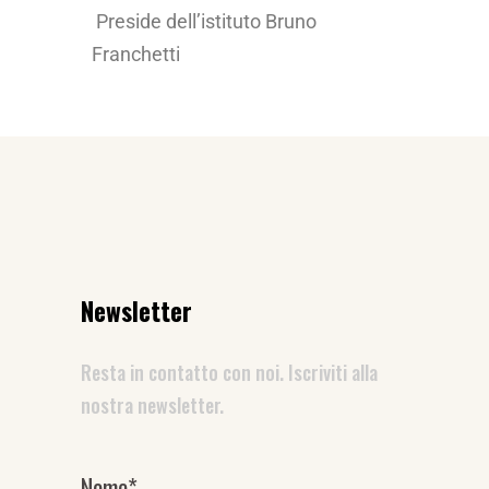
Preside dell’istituto Bruno
Franchetti
Newsletter
Resta in contatto con noi. Iscriviti alla
nostra newsletter.
Nome*
Newsletter