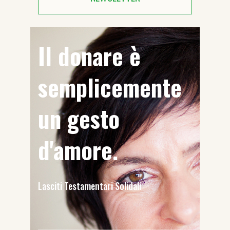
Il donare è
semplicemente
un gesto
d'amore.
Lasciti Testamentari Solidali