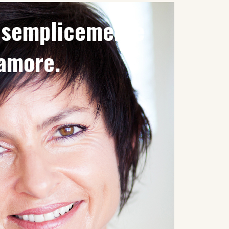
è semplicemente
'amore.