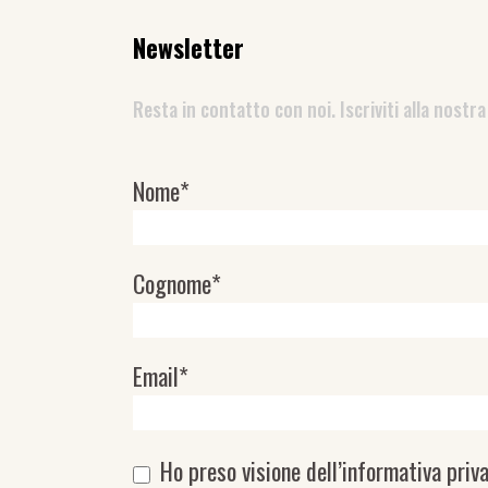
Newsletter
Resta in contatto con noi. Iscriviti alla nostra
Nome*
Newsletter
Cognome*
Email*
Ho preso visione dell’
informativa priv