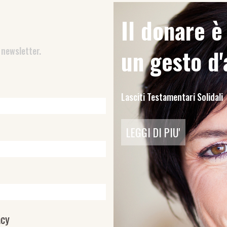
Il donare 
 newsletter.
un gesto d
Lasciti Testamentari Solidali
LEGGI DI PIU'
acy