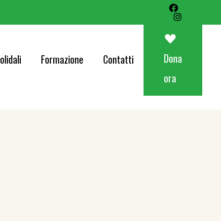
Art&Food Charity – Lotteria Avapo 2026
Corri per AVAPO
Dona
olidali
Formazione
Contatti
Concerti
ora
od Charity – Lotteria Avapo 2026
er AVAPO
ti