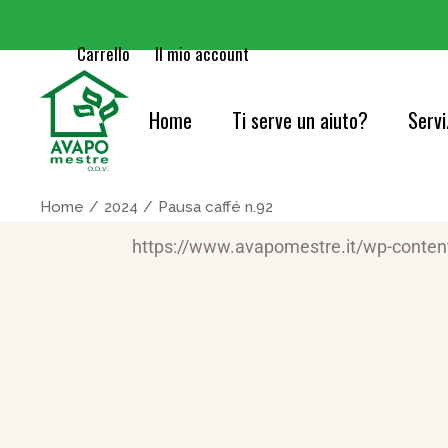
Carrello
Il mio account
Home
Ti serve un aiuto?
Servi
Cure
Home
2024
Pausa caffé n.92
Orie
https://www.avapomestre.it/wp-conte
Serv
Acc
Cons
Info