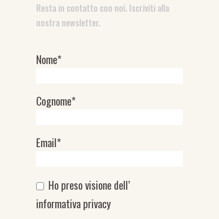
Resta in contatto con noi. Iscriviti alla
nostra newsletter.
Nome*
Newsletter
Cognome*
Email*
Ho preso visione dell’
informativa privacy