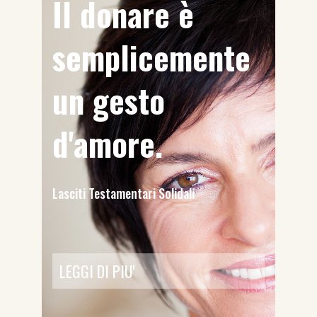
Il donare è
semplicemente
un gesto
d'amore.
Lasciti Testamentari Solidali
LEGGI DI PIU'