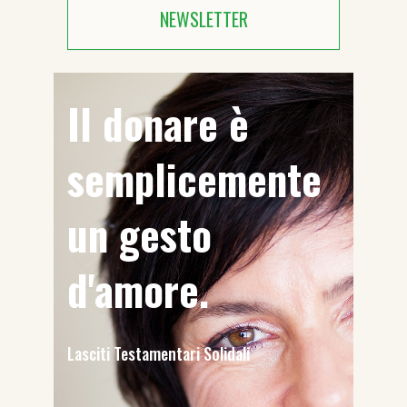
NEWSLETTER
Il donare è
semplicemente
un gesto
d'amore.
Lasciti Testamentari Solidali