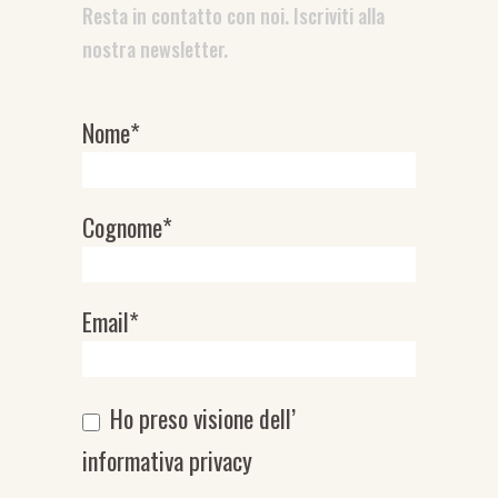
Resta in contatto con noi. Iscriviti alla
nostra newsletter.
Nome*
Newsletter
Cognome*
Email*
Ho preso visione dell’
informativa privacy