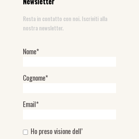
Newsletter
Resta in contatto con noi. Iscriviti alla
nostra newsletter.
Nome*
Newsletter
Cognome*
Email*
Ho preso visione dell’