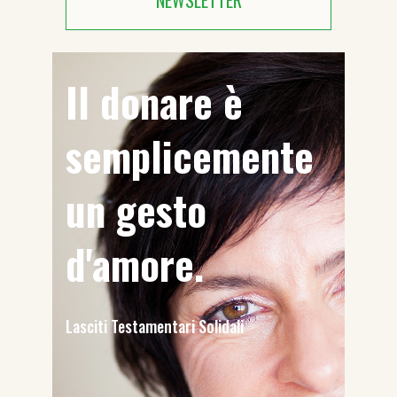
NEWSLETTER
Il donare è
semplicemente
un gesto
d'amore.
Lasciti Testamentari Solidali