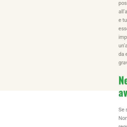
pos
all’
e tu
ess
imp
un’
da 
grav
Ne
av
Se 
Non
rego