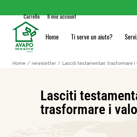
Carrello
Il mio account
Home
Ti serve un aiuto?
Servi
Cure
Home
newsletter
Lasciti testamentari: trasformare i v
Orie
Serv
Lasciti testament
Acc
trasformare i valor
Cons
Info