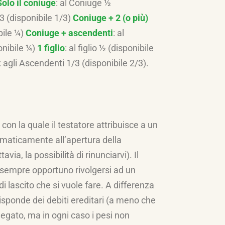
Solo il coniuge
: al Coniuge ½
1/3 (disponibile 1/3)
Coniuge + 2 (o più)
ibile ¼)
Coniuge + ascendenti
: al
onibile ¼)
1 figlio
: al figlio ½ (disponibile
: agli Ascendenti 1/3 (disponibile 2/3).
 con la quale il testatore attribuisce a un
utomaticamente all’apertura della
ia, la possibilità di rinunciarvi). Il
è sempre opportuno rivolgersi ad un
di lascito che si vuole fare. A differenza
 risponde dei debiti ereditari (a meno che
 legato, ma in ogni caso i pesi non