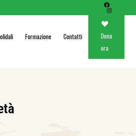
Art&Food Charity – Lotteria Avapo 2026
Corri per AVAPO
Dona
olidali
Formazione
Contatti
Concerti
ora
od Charity – Lotteria Avapo 2026
er AVAPO
ti
età