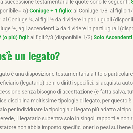
la successione testamentaria le quote sono le seguenti:
sponibile= ½)
Coniuge + 1 figlio
: al Coniuge 1/3, al figlio 
i
: al Coniuge ¼, ai figli ½ da dividere in pari uguali (dispon
iuge ½, agli ascendenti ¼ da dividere in parti uguali (disp
2 (o più) figli
: ai figli 2/3 (disponibile 1/3)
Solo Ascendenti
s’è un legato?
egato è una disposizione testamentaria a titolo particolare
ficiario (legatario) beni o diritti specifici; si acquista a
essione senza bisogno di accettazione (è fatta salva, tuttav
ice disciplina moltissime tipologie di legato, per questo 
io per individuare la tipologia di legato più adatto al tipo 
’erede, il legatario subentra solo in singoli rapporti e non
testatore non abbia imposto specifici oneri o pesi sul bene