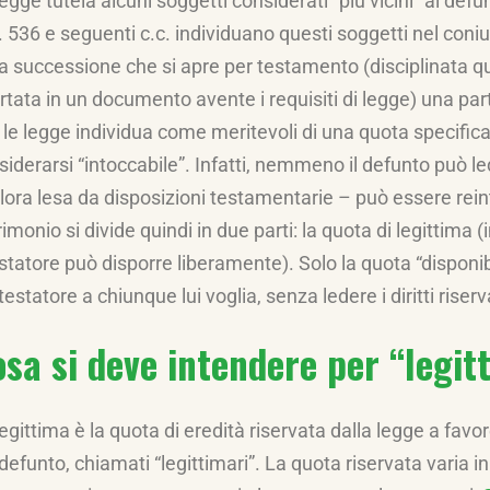
legge tutela alcuni soggetti considerati “più vicini” al def
. 536 e seguenti c.c. individuano questi soggetti nel coniug
la successione che si apre per testamento (disciplinata qu
ortata in un documento avente i requisiti di legge) una par
 le legge individua come meritevoli di una quota specifica
siderarsi “intoccabile”. Infatti, nemmeno il defunto può l
lora lesa da disposizioni testamentarie – può essere reinte
imonio si divide quindi in due parti: la quota di legittima (
testatore può disporre liberamente). Solo la quota “disponi
testatore a chiunque lui voglia, senza ledere i diritti riserv
sa si deve intendere per “legit
egittima è la quota di eredità riservata dalla legge a favor
defunto, chiamati “legittimari”. La quota riservata varia in 