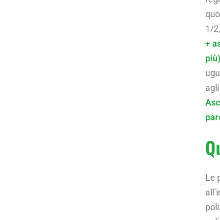
quot
1/2,
+ a
più)
ugu
agl
Asc
par
Qu
Le 
all
pol