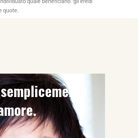
individuato quale beneficiario “gli eredi”
e quote.
è semplicemente
'amore.