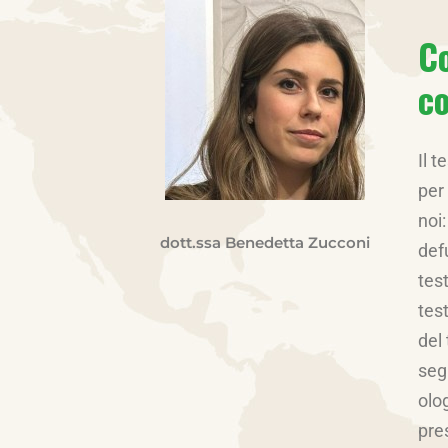
Co
co
Il 
per
noi:
dott.ssa Benedetta Zucconi
def
tes
tes
del
seg
olo
pre