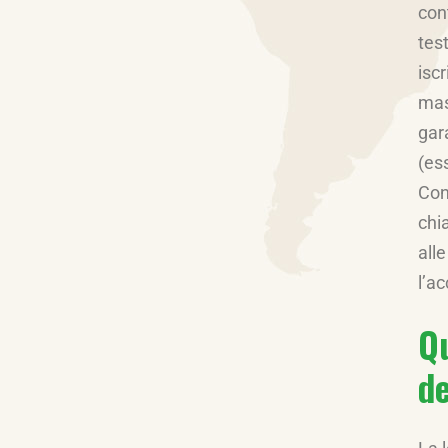
con
test
iscr
mas
gar
(es
Con
chi
all
l’ac
Qu
de