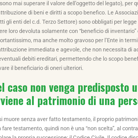
sono mai superare il valore dell’oggetto del legato), per
attribuzione di beni e diritti a scopo benefico. Le Associazi
tti gli enti del c.d. Terzo Settore) sono obbligati per leg
ere loro devoluta solamente con “beneficio di inventario”
ortantissimo, ma anche molto gravoso per l’Ente in termini 
attribuzione immediata e agevole, che non necessita di acc
eventuali debiti ereditari, permettendo che lo scopo benef
are il beneficiario di oneri ulteriori.
l caso non venga predisposto 
viene al patrimonio di una per
si muore senza aver fatto testamento, il proprio patrimoni
 fare testamento, quindi non è una “non scelta”, al contra
lare la propria successione: il Codice Civile. Il codice dis