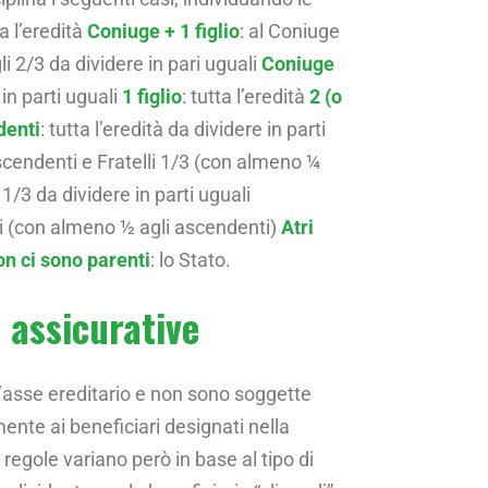
ta l’eredità
Coniuge + 1 figlio
: al Coniuge
gli 2/3 da dividere in pari uguali
Coniuge
in parti uguali
1 figlio
: tutta l’eredità
2 (o
denti
: tutta l’eredità da dividere in parti
scendenti e Fratelli 1/3 (con almeno ¼
i 1/3 da dividere in parti uguali
uali (con almeno ½ agli ascendenti)
Atri
on ci sono parenti
: lo Stato.
 assicurative
’asse ereditario e non sono soggette
mente ai beneficiari designati nella
regole variano però in base al tipo di