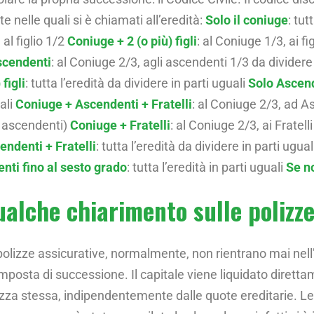
e nelle quali si è chiamati all’eredità:
Solo il coniuge
: tut
 al figlio 1/2
Coniuge + 2 (o più) figli
: al Coniuge 1/3, ai fi
scendenti
: al Coniuge 2/3, agli ascendenti 1/3 da dividere 
 figli
: tutta l’eredità da dividere in parti uguali
Solo Ascen
ali
Coniuge + Ascendenti + Fratelli
: al Coniuge 2/3, ad A
i ascendenti)
Coniuge + Fratelli
: al Coniuge 2/3, ai Fratell
endenti + Fratelli
: tutta l’eredità da dividere in parti ug
enti fino al sesto grado
: tutta l’eredità in parti uguali
Se n
alche chiarimento sulle polizze
polizze assicurative, normalmente, non rientrano mai nell
’imposta di successione. Il capitale viene liquidato diretta
izza stessa, indipendentemente dalle quote ereditarie. Le 