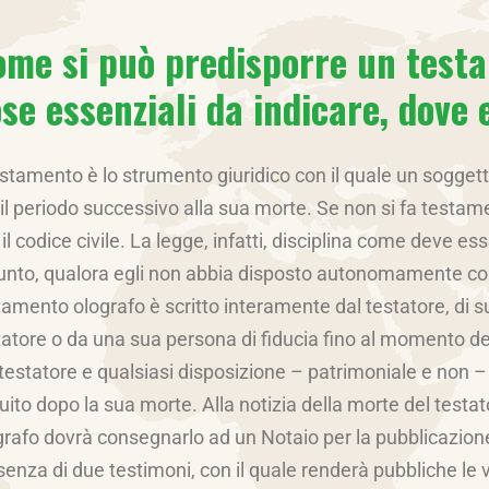
me si può predisporre un testa
se essenziali da indicare, dove
testamento è lo strumento giuridico con il quale un sogget
 il periodo successivo alla sua morte. Se non si fa testam
 il codice civile. La legge, infatti, disciplina come deve es
unto, qualora egli non abbia disposto autonomamente con
tamento olografo è scritto interamente dal testatore, di 
tatore o da una sua persona di fiducia fino al momento de
 testatore e qualsiasi disposizione – patrimoniale e non –
uito dopo la sua morte. Alla notizia della morte del testat
grafo dovrà consegnarlo ad un Notaio per la pubblicazione.
senza di due testimoni, con il quale renderà pubbliche le v