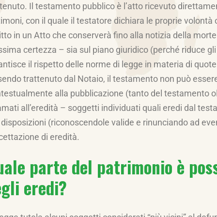
tenuto. Il testamento pubblico è l’atto ricevuto direttame
imoni, con il quale il testatore dichiara le proprie volontà 
itto in un Atto che conserverà fino alla notizia della morte
sima certezza – sia sul piano giuridico (perché riduce gli e
antisce il rispetto delle norme di legge in materia di quot
sendo trattenuto dal Notaio, il testamento non può essere t
testualmente alla pubblicazione (tanto del testamento ol
amati all’eredità – soggetti individuati quali eredi dal t
e disposizioni (riconoscendole valide e rinunciando ad even
cettazione di eredità.
ale parte del patrimonio è poss
gli eredi?