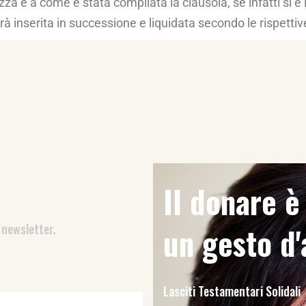
zza e a come è stata compilata la clausola, se infatti si è 
rà inserita in successione e liquidata secondo le rispettiv
Il donare 
 newsletter.
un gesto d
Lasciti Testamentari Solidali