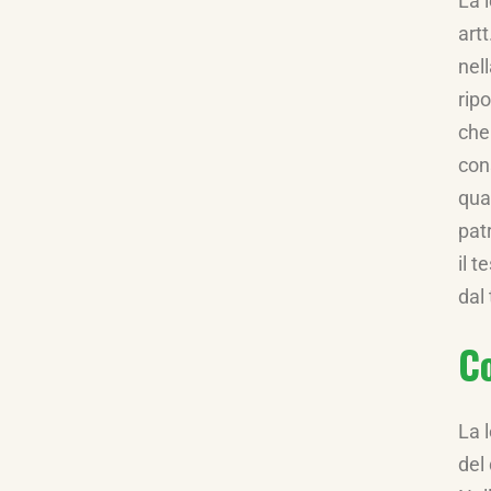
La 
artt
nel
rip
che
con
qua
patr
il 
dal 
Co
La l
del 