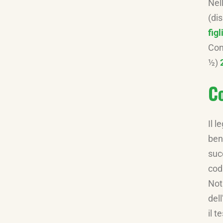
Nel
(di
figl
Con
½)
Co
Il l
bene
succ
cod
Nota
dell
il 