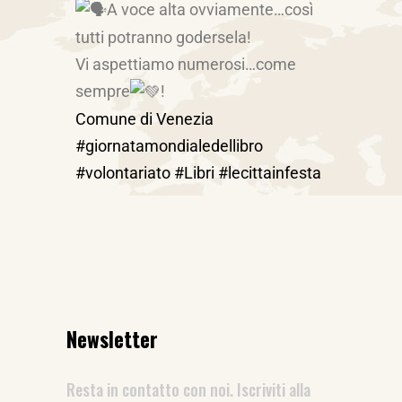
A voce alta ovviamente…così
tutti potranno godersela!
Vi aspettiamo numerosi…come
sempre
!
Comune di Venezia
#giornatamondialedellibro
#volontariato
#Libri
#lecittainfesta
Newsletter
Resta in contatto con noi. Iscriviti alla