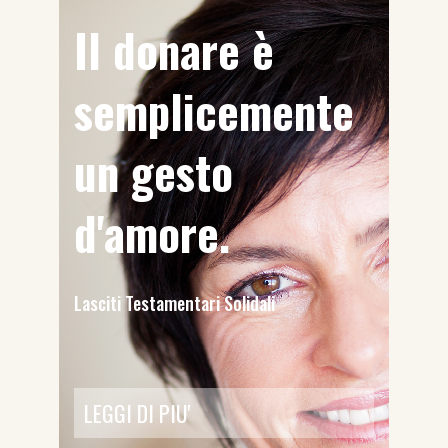
Il donare è
semplicemente
un gesto
d'amore.
Lasciti Testamentari Solidali
LEGGI DI PIU'