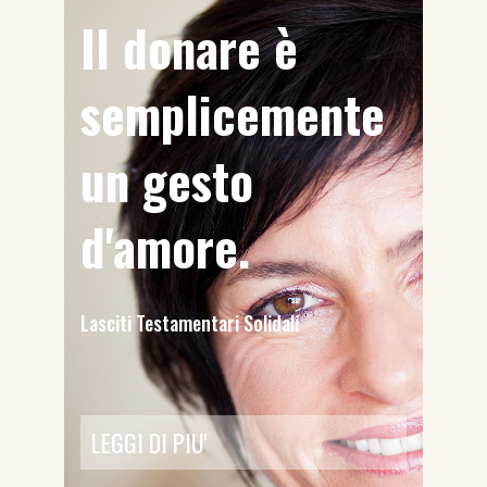
Il donare è
semplicemente
un gesto
d'amore.
Lasciti Testamentari Solidali
LEGGI DI PIU'