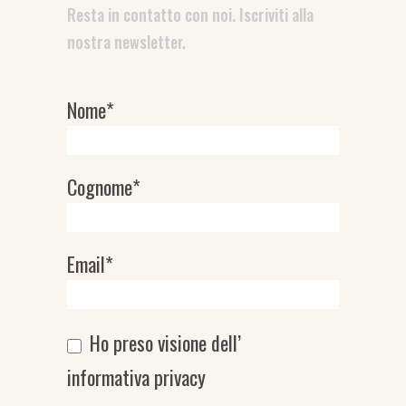
Resta in contatto con noi. Iscriviti alla
nostra newsletter.
Nome*
Newsletter
Cognome*
Email*
Ho preso visione dell’
informativa privacy