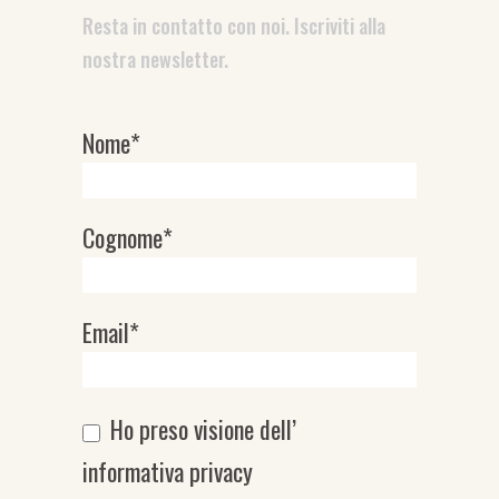
Resta in contatto con noi. Iscriviti alla
nostra newsletter.
Nome*
Newsletter
Cognome*
Email*
Ho preso visione dell’
informativa privacy