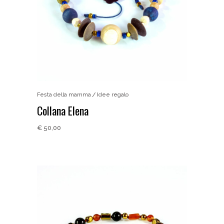
Festa della mamma
Idee regalo
Collana Elena
€
50,00