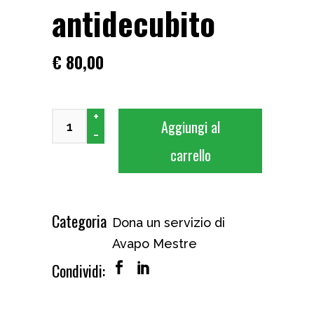
antidecubito
€
80,00
Dona un materasso antidecubito quantity
+
Aggiungi al
-
carrello
Categoria
Dona un servizio di
Avapo Mestre
Condividi: