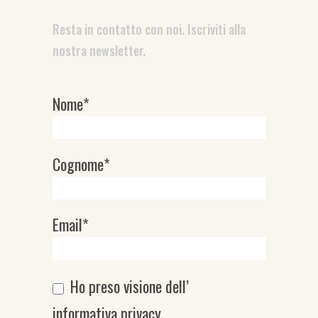
Resta in contatto con noi. Iscriviti alla
nostra newsletter.
Nome*
Newsletter
Cognome*
Email*
Ho preso visione dell’
informativa privacy