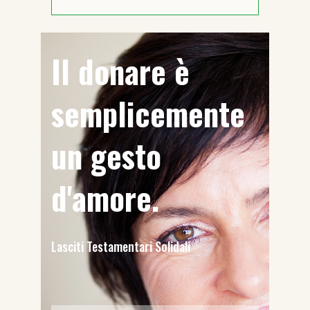
Il donare è
semplicemente
un gesto
d'amore.
Lasciti Testamentari Solidali