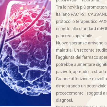
Tra le novità più promettenti
italiano PACT-21 CASSANDR
protocollo terapeutico PAXG
rispetto allo standard mFO
pancreas operabile.
Nuove speranze arrivano a
malattia. Un recente studi
l’aggiunta del farmaco spe
potrebbe aumentare signif
pazienti, aprendo la strada
Grande attenzione è rivolta i
dimostrando un potenziale
precocemente i soggetti a r
diagnosi.