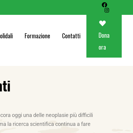
Art&Food Charity – Lotteria Avapo 2026
Corri per AVAPO
Dona
olidali
Formazione
Contatti
Concerti
ora
od Charity – Lotteria Avapo 2026
er AVAPO
nti
ti
ora oggi una delle neoplasie più difficili
a la ricerca scientifica continua a fare