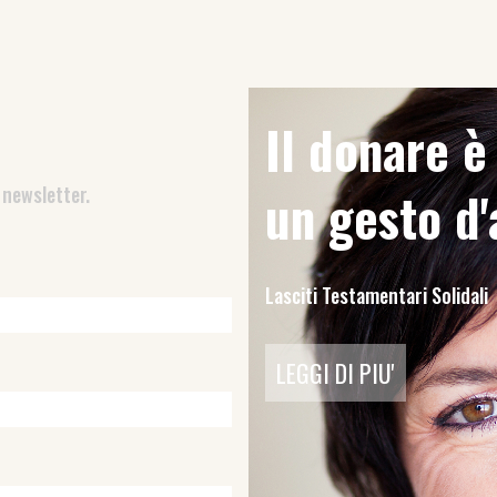
Il donare 
 newsletter.
un gesto d
Lasciti Testamentari Solidali
LEGGI DI PIU'