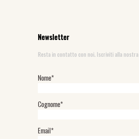
Newsletter
Resta in contatto con noi. Iscriviti alla nostra
Nome*
Newsletter
Cognome*
Email*