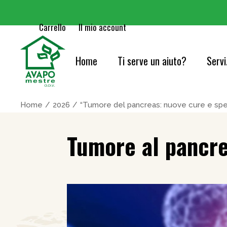
Carrello
Il mio account
Home
Ti serve un aiuto?
Servi
Cure
Home
2026
“Tumore del pancreas: nuove cure e sper
Orie
Tumore al pancrea
Serv
Acc
Cons
Info