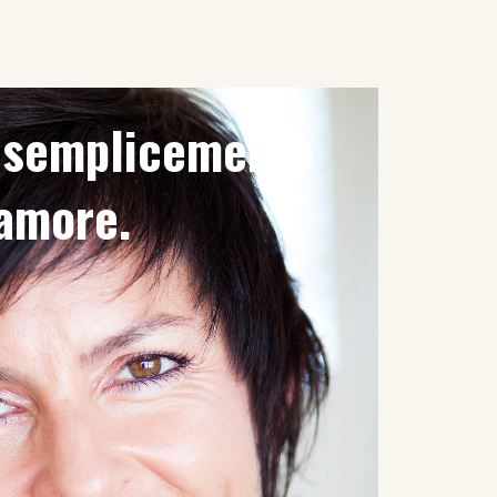
è semplicemente
'amore.