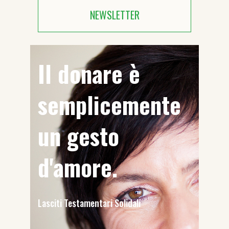
NEWSLETTER
Il donare è
semplicemente
un gesto
d'amore.
Lasciti Testamentari Solidali