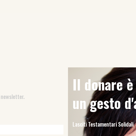
Il donare 
 newsletter.
un gesto d
Lasciti Testamentari Solidali