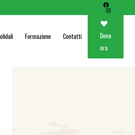
Art&Food Charity – Lotteria Avapo 2026
Corri per AVAPO
Dona
olidali
Formazione
Contatti
Concerti
ora
od Charity – Lotteria Avapo 2026
er AVAPO
ti