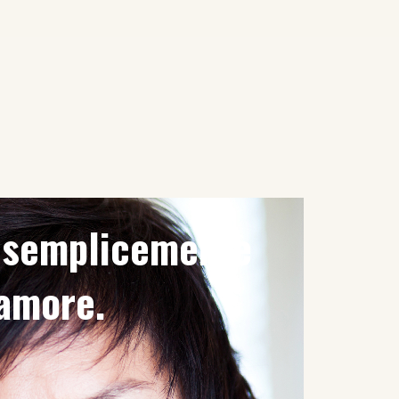
è semplicemente
'amore.