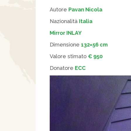
Autore
Pavan Nicola
Nazionalità
Italia
Mirror INLAY
Dimensione
132×56 cm
Valore stimato
€ 950
Donatore
ECC