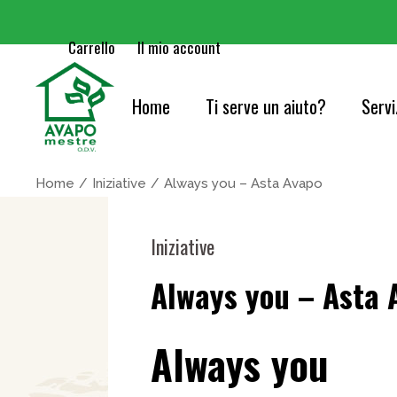
Carrello
Il mio account
Home
Ti serve un aiuto?
Servi
Cure
Home
Iniziative
Always you – Asta Avapo
Orie
Iniziative
Serv
Always you – Asta 
Acc
Cons
Always you
Info