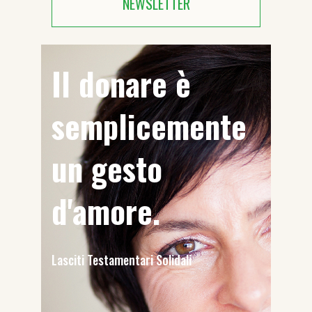
NEWSLETTER
Il donare è
semplicemente
un gesto
d'amore.
Lasciti Testamentari Solidali