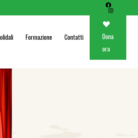
Art&Food Charity – Lotteria Avapo 2026
Corri per AVAPO
Dona
olidali
Formazione
Contatti
Concerti
ora
od Charity – Lotteria Avapo 2026
er AVAPO
ti