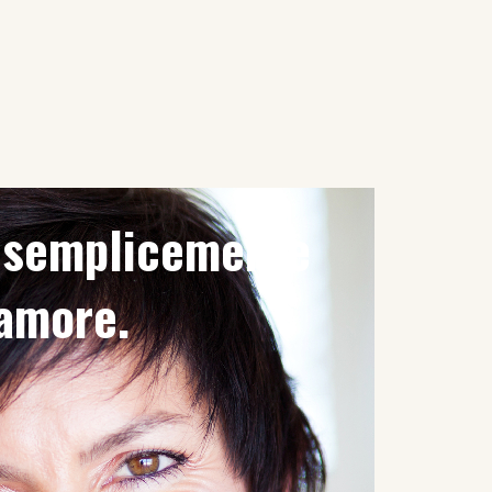
è semplicemente
'amore.