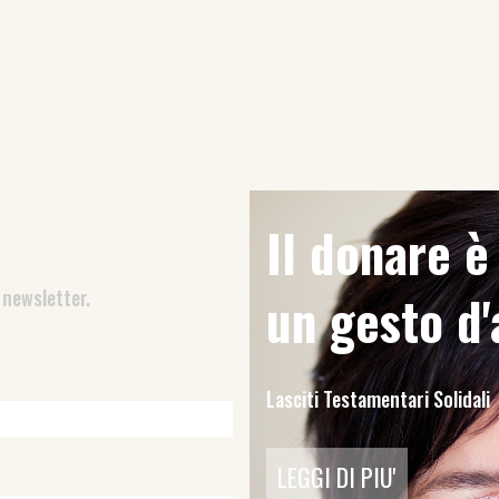
Il donare 
 newsletter.
un gesto d
Lasciti Testamentari Solidali
LEGGI DI PIU'