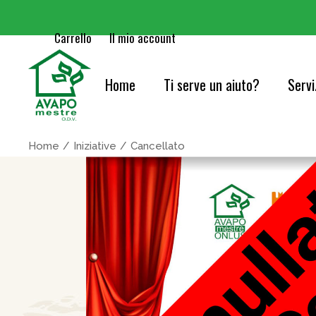
Carrello
Il mio account
Home
Ti serve un aiuto?
Servi
Cure
Home
Iniziative
Cancellato
Orie
Serv
Acc
Cons
Info