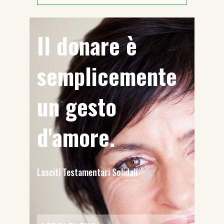
Il donare è
semplicemente
un gesto
d'amore.
Lasciti Testamentari Solidali