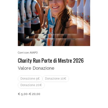
Corri con AVAPO
Charity Run Porte di Mestre 2026
Valore Donazione
Donazione 5€
Donazione 10€
Donazione 20€
€
5,00
-
€
20,00
Fascia
di
prezzo:
da
€ 5,00