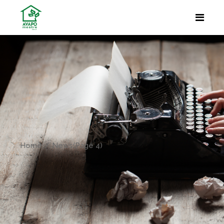
Home
News
(Page 4)