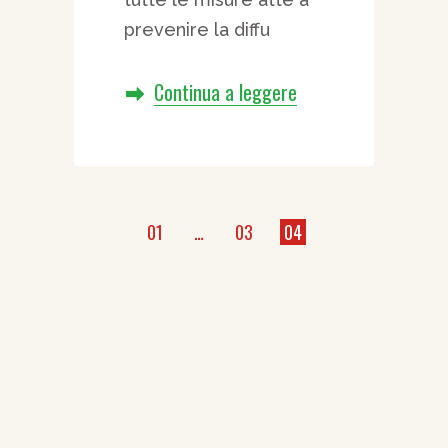
prevenire la diffu
Continua a leggere
Paginazione
01
…
03
04
degli
articoli