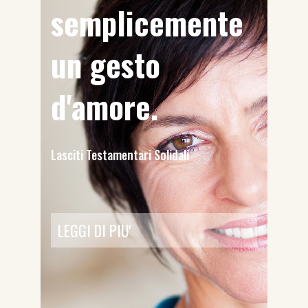
semplicemente
un gesto
d'amore.
Lasciti Testamentari Solidali
LEGGI DI PIU'