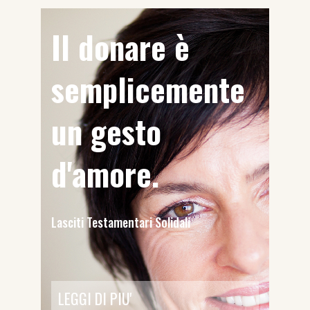
Il donare è
semplicemente
un gesto
d'amore.
Lasciti Testamentari Solidali
LEGGI DI PIU'