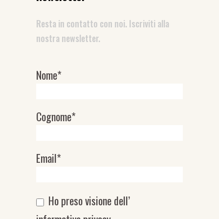
Resta in contatto con noi. Iscriviti alla
nostra newsletter.
Nome*
Newsletter
Cognome*
Email*
Ho preso visione dell’