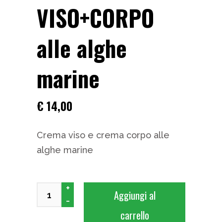
VISO+CORPO
alle alghe
marine
€
14,00
Crema viso e crema corpo alle
alghe marine
CREMA VISO+CORPO alle alghe marine quanti
+
Aggiungi al
-
carrello