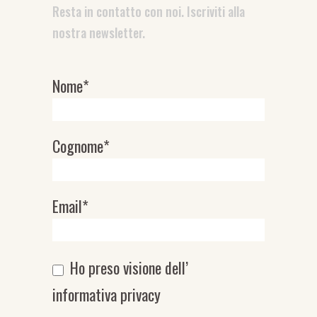
Resta in contatto con noi. Iscriviti alla
nostra newsletter.
Nome*
Newsletter
Cognome*
Email*
Ho preso visione dell’
informativa privacy