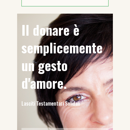
Il donare è
semplicemente
un gesto
d'amore.
Lasciti Testamentari Solidali