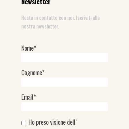
Newsletter
Resta in contatto con noi. Iscriviti alla
nostra newsletter.
Nome*
Newsletter
Cognome*
Email*
Ho preso visione dell’