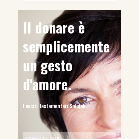
Il donare è
semplicemente
un gesto
d'amore.
Lasciti Testamentari Solidali