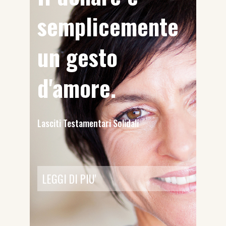
semplicemente
un gesto
d'amore.
Lasciti Testamentari Solidali
LEGGI DI PIU'