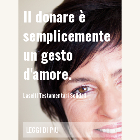
Il donare è
semplicemente
un gesto
d'amore.
Lasciti Testamentari Solidali
LEGGI DI PIU'