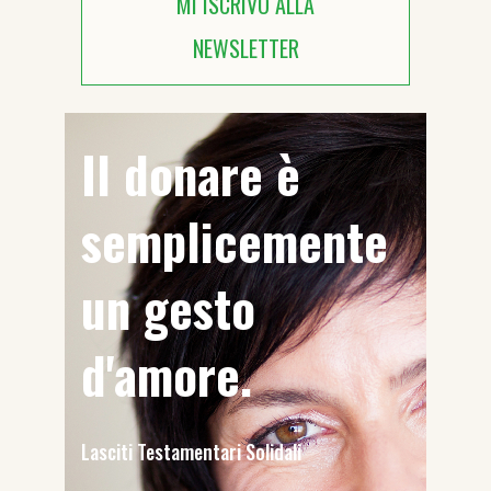
MI ISCRIVO ALLA
NEWSLETTER
Il donare è
semplicemente
un gesto
d'amore.
Lasciti Testamentari Solidali